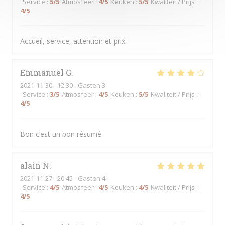
Service
:
5
/5
Atmosfeer
:
4
/5
Keuken
:
5
/5
Kwaliteit / Prijs
:
4
/5
Accueil, service, attention et prix
Emmanuel
G
2021-11-30
- 12:30 - Gasten 3
Service
:
3
/5
Atmosfeer
:
4
/5
Keuken
:
5
/5
Kwaliteit / Prijs
:
4
/5
Bon c’est un bon résumé
alain
N
2021-11-27
- 20:45 - Gasten 4
Service
:
4
/5
Atmosfeer
:
4
/5
Keuken
:
4
/5
Kwaliteit / Prijs
:
4
/5