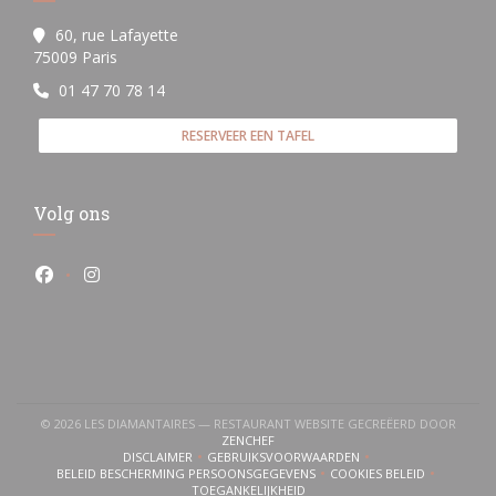
60, rue Lafayette
((opent in een nieuw venster))
75009 Paris
01 47 70 78 14
RESERVEER EEN TAFEL
Volg ons
Facebook ((opent in een nieuw venster))
Instagram ((opent in een nieuw venster))
© 2026 LES DIAMANTAIRES — RESTAURANT WEBSITE GECREËERD DOOR
((OPENT IN EEN NIEUW VENSTER))
ZENCHEF
DISCLAIMER
GEBRUIKSVOORWAARDEN
((OPENT IN EEN NIEUW VENSTER))
((OPENT IN EEN NIEUW VENSTER))
BELEID BESCHERMING PERSOONSGEGEVENS
COOKIES BELEID
((OPENT IN EEN NIEUW VENSTER))
((OPENT IN EEN NI
TOEGANKELIJKHEID