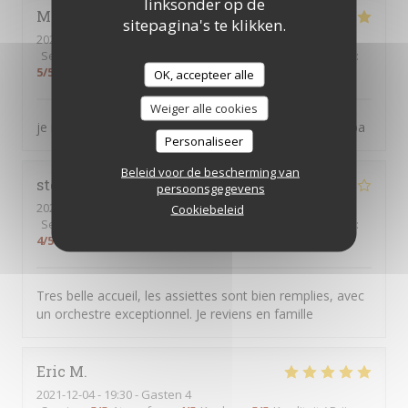
linksonder op de
Melkon
E
sitepagina's te klikken.
2022-01-17
- 12:30 - Gasten 4
Service
:
5
/5
Atmosfeer
:
4
/5
Keuken
:
5
/5
Kwaliteit / Prijs
:
5
/5
OK, accepteer alle
Weiger alle cookies
je recommande le restaurant les Diamantaires, les repa
Personaliseer
Beleid voor de bescherming van
stephane
Z
persoonsgegevens
2022-01-15
- 21:00 - Gasten 2
Cookiebeleid
Service
:
5
/5
Atmosfeer
:
4
/5
Keuken
:
4
/5
Kwaliteit / Prijs
:
4
/5
Tres belle accueil, les assiettes sont bien remplies, avec
un orchestre exceptionnel. Je reviens en famille
Eric
M
2021-12-04
- 19:30 - Gasten 4