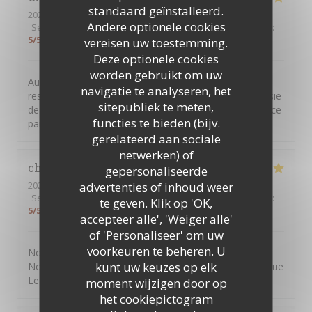
standaard geïnstalleerd.
2022-02-10
- 19:30 - Gasten 3
Andere optionele cookies
Service
:
5
/5
Atmosfeer
:
5
/5
Keuken
:
5
/5
Kwaliteit / Prijs
:
5
/5
vereisen uw toestemming.
Deze optionele cookies
worden gebruikt om uw
Au delà des plats somptueux, délicieux et subtiles, ce
navigatie te analyseren, het
restaurant a su nous charmer au travers de la courtoisie
sitepubliek te meten,
de son personnel, du cadre chaleureux et de l’assistance
functies te bieden (bijv.
parfaite à nos besoins. Je recommande!
gerelateerd aan sociale
netwerken) of
christelle
B
gepersonaliseerde
advertenties of inhoud weer
2022-02-05
- 19:30 - Gasten 4
Service
:
5
/5
Atmosfeer
:
5
/5
Keuken
:
5
/5
Kwaliteit / Prijs
:
te geven. Klik op 'OK,
5
/5
accepteer alle', 'Weiger alle'
of 'Personaliseer' om uw
voorkeuren te beheren. U
Nous avons passé une très bonne soirée en famille
kunt uw keuzes op elk
Nourriture excellente accompagnée de musique grecque
Le paradis
moment wijzigen door op
het cookiepictogram