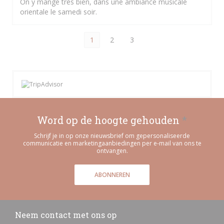
On y mange très bien, dans une ambiance musicale
orientale le samedi soir.
1
2
3
Word op de hoogte gehouden
*
Schrijf je in op onze nieuwsbrief om gepersonaliseerde
communicatie en marketingaanbiedingen per e-mail van ons te
ontvangen.
ABONNEREN
Neem contact met ons op