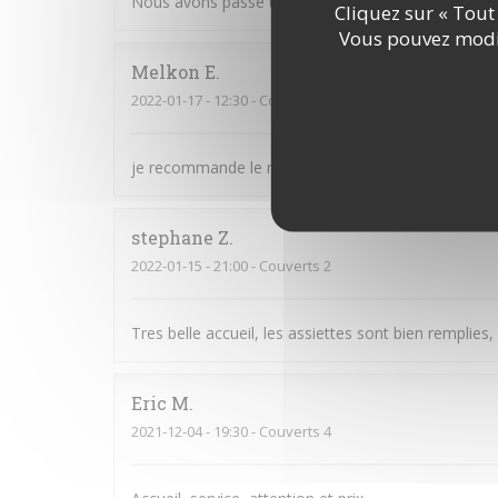
Nous avons passé une très bonne soirée en famill
Cliquez sur « Tout 
Vous pouvez modif
Melkon
E
2022-01-17
- 12:30 - Couverts 4
je recommande le restaurant les Diamantaires, les
stephane
Z
2022-01-15
- 21:00 - Couverts 2
Tres belle accueil, les assiettes sont bien remplies
Eric
M
2021-12-04
- 19:30 - Couverts 4