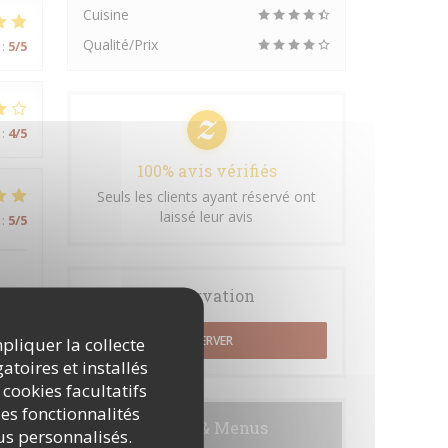
Cuisine
Qualité/Prix
:
5
/5
:
4
/5
100% avis vérifiés
Seuls les clients ayant réservé ont
laissé leur avis
:
5
/5
Réservation
RÉSERVER
mpliquer la collecte
atoires et installés
 cookies facultatifs
:
5
/5
es fonctionnalités
Cartes & Menus
nus personnalisés.