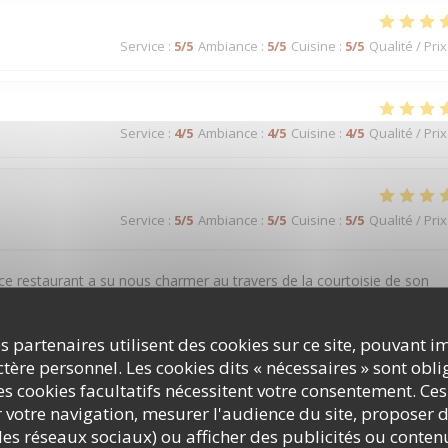
Service
:
5
/5
Ambiance
:
5
/5
Cuisine
:
5
/5
Qualité / Prix
Service
:
4
/5
Ambiance
:
4
/5
Cuisine
:
4
/5
Qualité / Prix
Service
:
5
/5
Ambiance
:
5
/5
Cuisine
:
5
/5
Qualité / Prix
 ce restaurant a su nous charmer au travers de la courtoisie de son
parfaite à nos besoins. Je recommande!
s partenaires utilisent des cookies sur ce site, pouvant i
ère personnel. Les cookies dits « nécessaires » sont oblig
s cookies facultatifs nécessitent votre consentement. Ces
Service
:
5
/5
Ambiance
:
5
/5
Cuisine
:
5
/5
Qualité / Prix
r votre navigation, mesurer l'audience du site, proposer d
c les réseaux sociaux) ou afficher des publicités ou conte