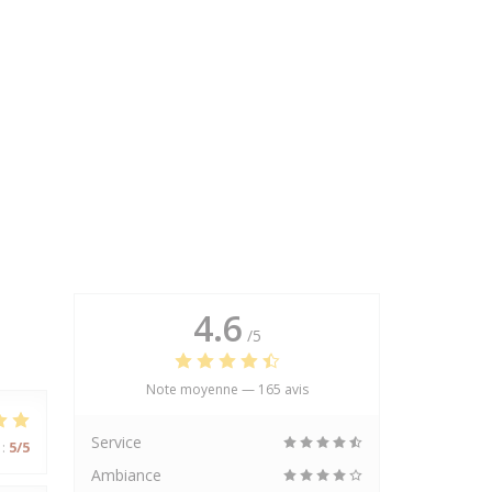
4.6
/5
Note moyenne —
165 avis
Service
:
5
/5
Ambiance