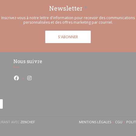
Newsletter
*
Inscrivez-vous à notre lettre d'information pour recevoir des communications
personnalisées et des offres marketing par courriel.
S'ABONNER
Nous suivre
Facebook ((ouvre une nouvelle fenêtre))
Instagram ((ouvre une nouvelle fenêtre))
((OUVRE UNE NOUVELLE FENÊTRE))
AURANT AVEC
ZENCHEF
MENTIONS LÉGALES
CGU
POLI
((OUVRE UNE NOUVELLE 
((OUVRE 