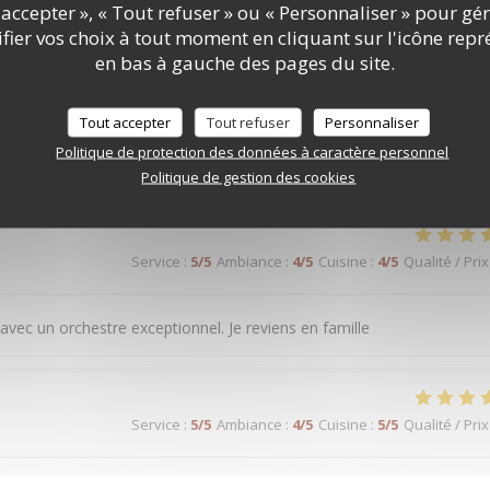
e Nourriture excellente accompagnée de musique grecque Le paradis
accepter », « Tout refuser » ou « Personnaliser » pour gé
ier vos choix à tout moment en cliquant sur l'icône repr
en bas à gauche des pages du site.
Service
:
5
/5
Ambiance
:
4
/5
Cuisine
:
5
/5
Qualité / Prix
Tout accepter
Tout refuser
Personnaliser
Politique de protection des données à caractère personnel
 repa
Politique de gestion des cookies
Service
:
5
/5
Ambiance
:
4
/5
Cuisine
:
4
/5
Qualité / Prix
, avec un orchestre exceptionnel. Je reviens en famille
Service
:
5
/5
Ambiance
:
4
/5
Cuisine
:
5
/5
Qualité / Prix