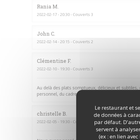
Rania
M
2022-02-17
- 20:30 - Couverts 3
John
C
2022-02-14
- 20:15 - Couverts 2
Clémentine
F
2022-02-10
- 19:30 - Couverts 3
Au delà des plats somptueux, délicieux et subtiles,
personnel, du cadre chaleureux et de l’assistance 
Le restaurant et se
christelle
B
de données à caract
par défaut. D'autre
2022-02-05
- 19:30 - Couverts 4
servent à analyse
(ex : en lien ave