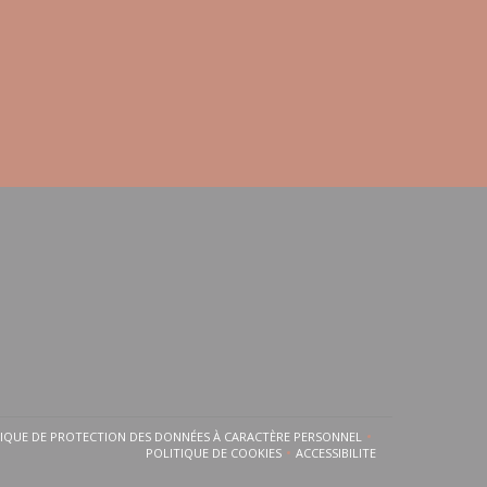
TIQUE DE PROTECTION DES DONNÉES À CARACTÈRE PERSONNEL
FENÊTRE))
UNE NOUVELLE FENÊTRE))
((OUVRE UNE NOUVELLE FENÊTRE))
POLITIQUE DE COOKIES
ACCESSIBILITE
((OUVRE UNE NOUVELLE FENÊTRE))
((OUVRE UNE NOUVELLE FE