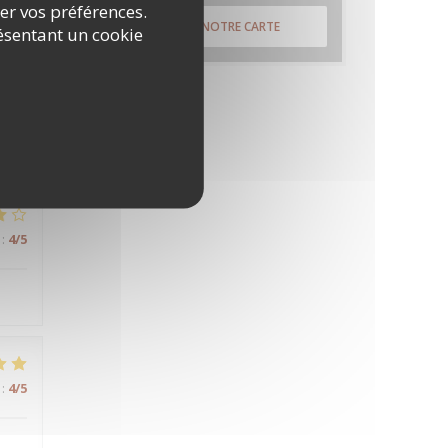
rer vos préférences.
DÉCOUVRIR NOTRE CARTE
ésentant un cookie
:
5
/5
:
4
/5
:
4
/5