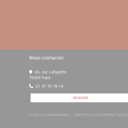
Nous contacter
60, rue Lafayette
((ouvre une nouvelle fenêtre))
75009 Paris
01 47 70 78 14
RÉSERVER
© 2026 LES DIAMANTAIRES — CRÉATION DE SITE INTERNET REST