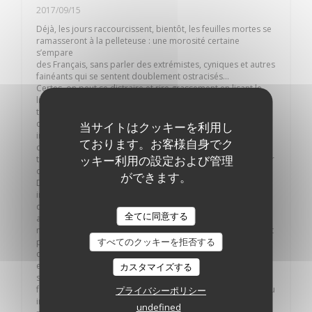
2017/09/15
Déjà, les jours raccourcissent, bientôt, les feuilles mortes se
ramasseront à la pelleteuse : une morosité certaine
s’empare
des Français, sans parler des extrémistes, cyniques et autres
fainéants qui se sentent doublement ostracisés…
Certes, on peut se distraire et rire grassement en lisant le
libellé de « L’AG organisatrice de la marche du 8 mars pour
toutES » concernant une manifestation ayant eu lieu mardi
dernier (il s’agissait d’un « cortège féministe inclusif
当サイトはクッキーを利用し
intersectionnel non-mixte » ; on sait s’amuser chez ces
ております。お客様自身でク
dames), mais le mieux est encore de se payer une bonne
ッキー利用の設定および管理
table. Au lieu de donner dans le quinoa, le ceviche, le burger
ou le petit épeautre, pourquoi ne pas aller chez Les
ができます。
Diamantaires (60 rue La Fayette, Paris IXe) ? Dans cette
institution arménienne, plantée au cœur de l’ancien quartier
du diamant et de la joaillerie parisienne, il y a quelques
全てに同意する
années, le samedi soir était une fête : on y célébrait des
mariages avec force bouzoukis et synthétiseurs. Vieillards et
すべてのクッキーを拒否する
petits enfants y dansaient et chantaient dans un grandiose
décor soviétique. Kusturica aurait adoré. On n’y danse plus,
et il n’y a plus de mariages, pour cause de nuisances
カスタマイズする
sonores - alors que la maire de Paris peut bien infliger des
festivals gratuits aux habitants de tout un quartier - mais peu
プライバシーポリシー
importe : Les Diamantaires existent toujours, la cuisine y
undefined